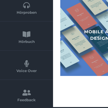
Hörproben
MOBILE 
DESIG
Hörbuch
Voice Over
Feedback