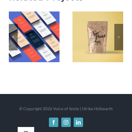
© Copyright 2026 Voice of Smile | Ulrike Höllwarth