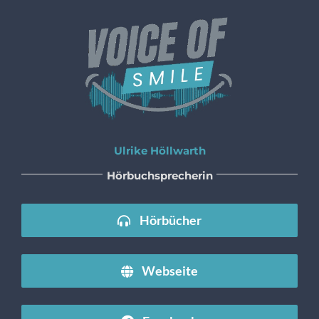
Zum
Inhalt
springen
Ulrike Höllwarth
Hörbuchsprecherin
Hörbücher
Webseite